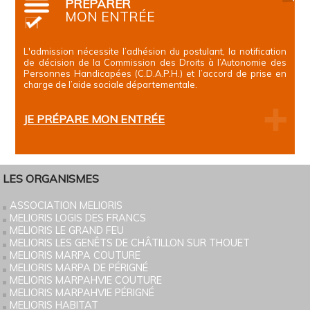
PRÉPARER
MON ENTRÉE
L'admission nécessite l’adhésion du postulant, la notification
de décision de la Commission des Droits à l’Autonomie des
Personnes Handicapées (C.D.A.P.H.) et l’accord de prise en
charge de l’aide sociale départementale.
JE PRÉPARE MON ENTRÉE
LES ORGANISMES
ASSOCIATION MELIORIS
MELIORIS LOGIS DES FRANCS
MELIORIS LE GRAND FEU
MELIORIS LES GENÊTS DE CHÂTILLON SUR THOUET
MELIORIS MARPA COUTURE
MELIORIS MARPA DE PÉRIGNÉ
MELIORIS MARPAHVIE COUTURE
MELIORIS MARPAHVIE PÉRIGNÉ
MELIORIS HABITAT